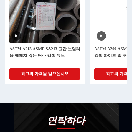
ASTM A213 ASME SA213 고압 보일러
ASTM A209 ASME
용 꿰매지 않는 탄소 강철 튜브
강철 파이프 및 초열
최고의 가격을 얻으십시오
최고의 가격을
연락하다