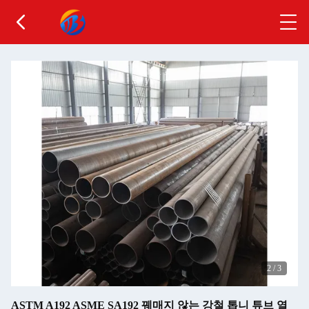
2
/
3
ASTM A192 ASME SA192 꿰매지 않는 강철 톱니 튜브 열