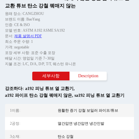
교환 튜브 탄소 강철 꿰매지 않는
원래 장소: CANGZHOU
브랜드 이름: BaoYang
인증: CE & ISO
모델 번호: ASTM A192 ASME SA192
문서:
제품 설명서 PDF
최소 주문 수량: 1
가격: negotiable
포장 세부 사항: 표준 수출 포장
배달 시간: 영업일 기준 7~30일
지불 조건: L/C, D/A, D/P, T/T, 웨스턴 유니온
세부사항
Description
강조하다:
a192 피닝 튜브 열 교환기
,
a192 파이프 탄소 강철 꿰매지 않은
,
sa192 피닝 튜브 열 교환기
1이름:
원활한 증기 강철 보일러 파이프/튜브
2공정:
열간압연 냉간압연 냉간인발
3소재:
탄소 강철