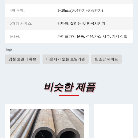
4벽 두께:
1~20mm(0.04인치~0.78인치)
5처리 서비스:
강타하, 잘리는 것 만곡시키기
6사용:
파이프라인 운송, 석유/가스 시추, 기계 산업
Tags:
강철 보일러 튜브
이음새가 없는 보일러관
탄소강 파이프
비슷한 제품