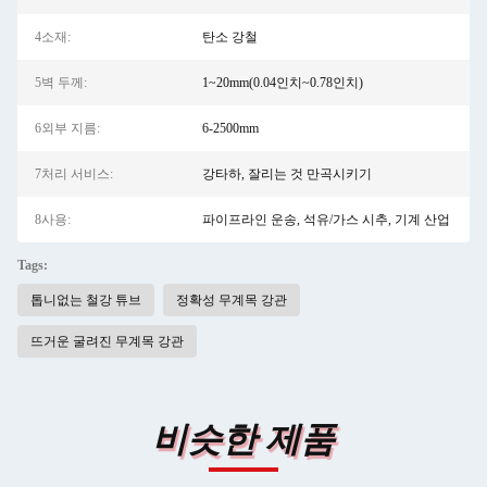
4소재:
탄소 강철
5벽 두께:
1~20mm(0.04인치~0.78인치)
6외부 지름:
6-2500mm
7처리 서비스:
강타하, 잘리는 것 만곡시키기
8사용:
파이프라인 운송, 석유/가스 시추, 기계 산업
Tags:
톱니없는 철강 튜브
정확성 무계목 강관
뜨거운 굴려진 무계목 강관
비슷한 제품