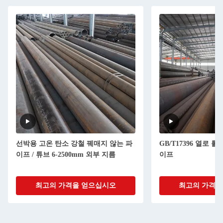
선박용 고온 탄소 강철 꿰매지 않는 파
GB/T17396 열로 
이프 / 튜브 6-2500mm 외부 지름
이프
최고의 가격을 얻으십시오
최고의 가격을