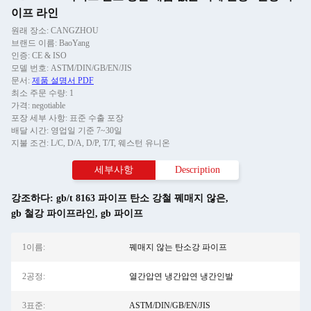
이프 라인
원래 장소: CANGZHOU
브랜드 이름: BaoYang
인증: CE & ISO
모델 번호: ASTM/DIN/GB/EN/JIS
문서:
제품 설명서 PDF
최소 주문 수량: 1
가격: negotiable
포장 세부 사항: 표준 수출 포장
배달 시간: 영업일 기준 7~30일
지불 조건: L/C, D/A, D/P, T/T, 웨스턴 유니온
세부사항
Description
강조하다:
gb/t 8163 파이프 탄소 강철 꿰매지 않은
,
gb 철강 파이프라인
,
gb 파이프
1이름:
꿰매지 않는 탄소강 파이프
2공정:
열간압연 냉간압연 냉간인발
3표준:
ASTM/DIN/GB/EN/JIS